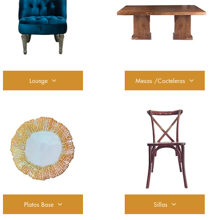
Lounge
Mesas /Cocteleras
Platos Base
Sillas