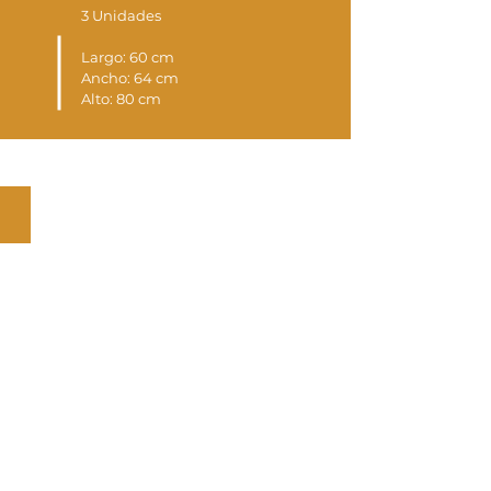
3 Unidades
Largo: 60 cm
Ancho: 64 cm
Alto: 80 cm
Antonio amarillo
4
Unidades
Largo:
68
cm
Ancho:
74,5
cm
Alto:
94
cm