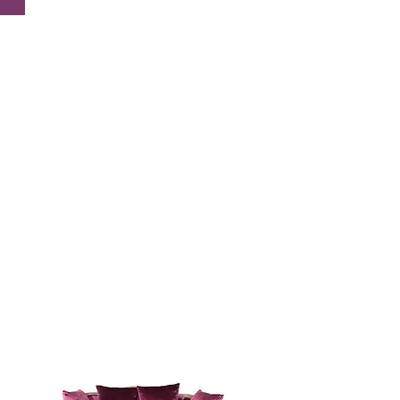
1
Unidad
Largo:
69
cm
Ancho:
69
cm
Alto:
43
cm