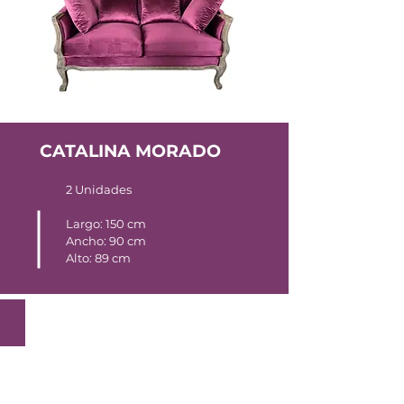
CATALINA MORADO
2 Unidades
Largo: 150 cm
Ancho: 90 cm
Alto: 89 cm
Banqueta francesa
1
Unidad
Largo: