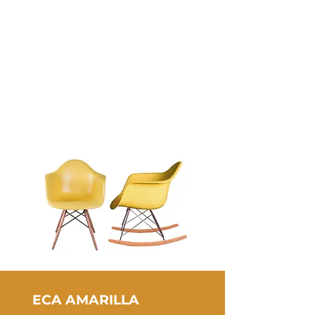
Largo:
51
cm
Ancho:
58
cm
Alto:
96
cm
ECA AMARILLA